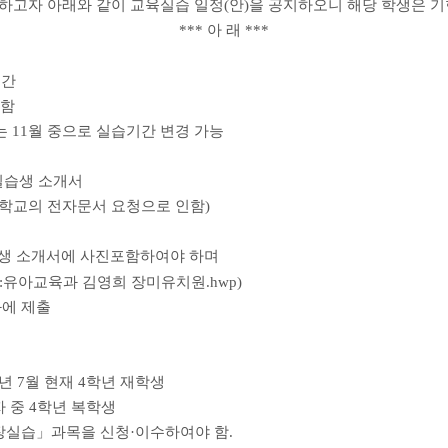
정하고자 아래와 같이 교육실습 일정(안)을
공지하오니 해당 학생은 기
*** 아 래 ***
주간
 함
는 11월 중으로 실습기간 변경 가능
실습생 소개서
실습학교의 전자문서 요청으로 인함)
생 소개서에 사진포함하여야 하며
예:유아교육과 김영희 장미유치원.hwp)
과에 제출
년 7월 현재 4학년 재학생
자 중 4학년 복학생
현장실습」과목을 신청·이수하여야 함.