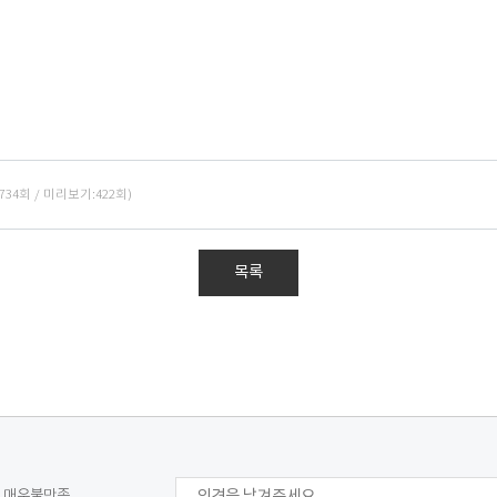
:734회 / 미리보기:422회)
목록
매우불만족