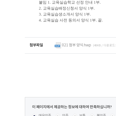
붙임 1. 교육실습학교 선정 안내 1부.
2. 교육실습배정신청서 양식 1부.
3. 교육실습생소개서 양식 1부.
4. 교육실습 사전 동의서 양식 1부. 끝.
첨부파일
021 첨부 양식.hwp
(48KB / 다운로드
이
페
콘텐츠 만족도 조사
[평균
.45
점 /
11
명 참여]
매우만족
만족
보통
불만족