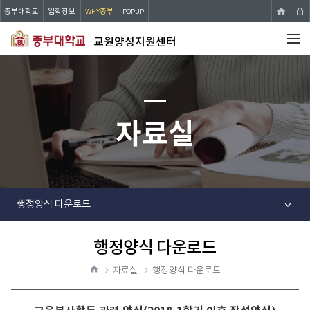
중부대학교
입학정보
WHY중부
POPUP
교원양성지원센터
전체메뉴
자료실
행정양식 다운로드
행정양식 다운로드
공
유
자료실
행정양식 다운로드
하
홈
기