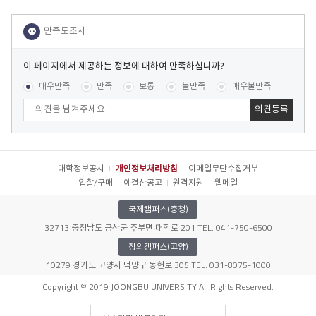
이
페
콘텐츠 만족도 조사
[평균
.12
점 /
40
명 참여]
매우만족
만족
보통
불만족
매우불만족
이
지
에
서
제
공
대학정보공시
개인정보처리방침
이메일무단수집거부
하
입찰/구매
예결산공고
원격지원
웹메일
는
정
국제캠퍼스(충청)
보
32713 충청남도 금산군 추부면 대학로 201 TEL. 041-750-6500
에
대
창의캠퍼스(고양)
하
10279 경기도 고양시 덕양구 동헌로 305 TEL. 031-8075-1000
여
041-750-6500
문의전화
만
Copyright © 2019 JOONGBU UNIVERSITY All Rights Reserved.
족
하