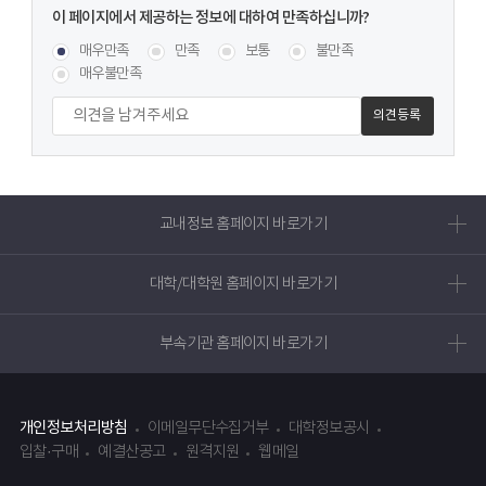
이
페이지에서
콘텐츠 만족도 조사
[평균
.43
점 /
28
명 참여]
매우만족
만족
보통
불만족
제공하는
매우불만족
정보에
대하여
만족하십니까?
교내정보 홈페이지 바로가기
대학/대학원 홈페이지 바로가기
부속기관 홈페이지 바로가기
개인정보처리방침
이메일무단수집거부
대학정보공시
입찰·구매
예결산공고
원격지원
웹메일