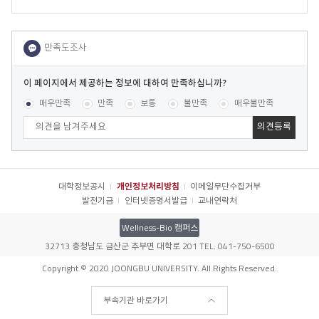
이
페
콘텐츠 만족도 조사
[평균
.00
점 /
5
명 참여]
매우만족
만족
보통
불만족
매우불만족
이
지
에
서
제
공
대학정보공시
개인정보처리방침
이메일무단수집거부
하
발전기금
인터넷증명서발급
교내연락처
는
정
Wellness-Bio 캠퍼스
보
32713 충청남도 금산군 추부면 대학로 201 TEL. 041-750-6500
에
031-8075-1000
문의전화
대
Copyright © 2020 JOONGBU UNIVERSITY. All Rights Reserved.
하
여
부속기관 바로가기
만
족