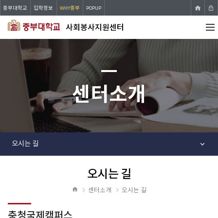
중부대학교
입학정보
WHY중부
POPUP
사회봉사지원센터
전체
메뉴
센터소개
오시는 길
오시는 길
공
유
센터소개
오시는 길
하
홈
기
충청국제캠퍼스