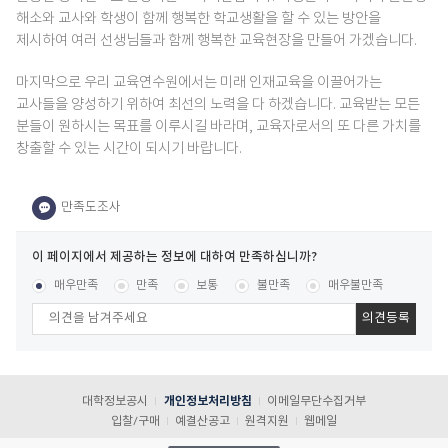
해소와 교사와 학생이 함께 행복한 학교생활을 할 수 있는 방안을
제시하여 여러 선생님들과 함께 행복한 교육현장을 만들어 가겠습니다.
마지막으로 우리 교육연수원에서는 미래 인재교육을 이끌어가는
교사들을 양성하기 위하여 최선의 노력을 다 하겠습니다. 교육받는 모든
분들이 원하시는 목표를 이루시길 바라며, 교육자로서의 또 다른 가치를
창출할 수 있는 시간이 되시기 바랍니다.
이
페
콘텐츠 만족도 조사
[평균
.00
점 /
14
명 참여]
매우만족
만족
보통
불만족
매우불만족
이
지
에
서
제
공
대학정보공시
개인정보처리방침
이메일무단수집거부
하
입찰/구매
예결산공고
원격지원
웹메일
는
정