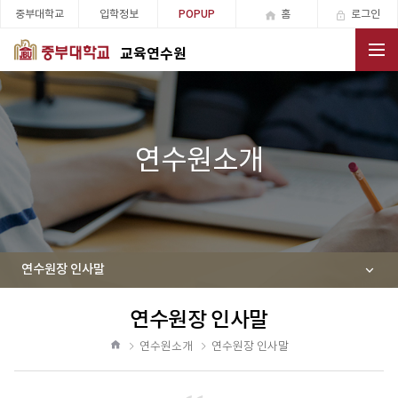
중부대학교
입학정보
홈
로그인
POPUP
교육연수원
전체메뉴
연수원소개
연수원장 인사말
연수원장 인사말
공
유
연수원소개
연수원장 인사말
하
홈
기