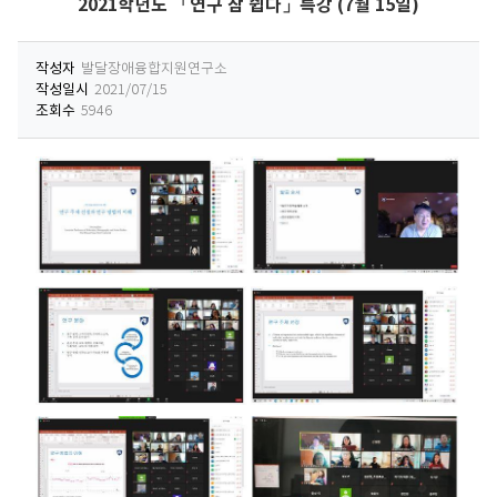
2021학년도 「연구 참 쉽다」특강 (7월 15일)
작성자
발달장애융합지원연구소
작성일시
2021/07/15
조회수
5946