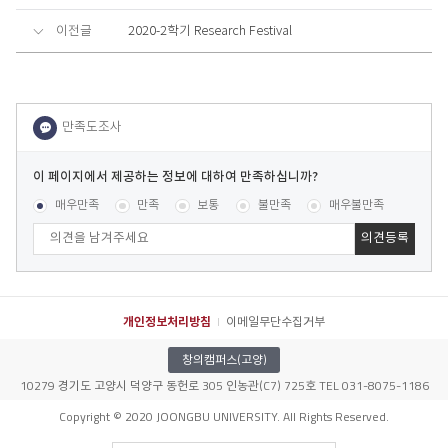
이전글
2020-2학기 Research Festival
이
페
콘텐츠 만족도 조사
[평균
.24
점 /
21
명 참여]
매우만족
만족
보통
불만족
매우불만족
이
지
에
서
제
공
개인정보처리방침
이메일무단수집거부
하
는
창의캠퍼스(고양)
정
10279 경기도 고양시 덕양구 동헌로 305 인농관(C7) 725호 TEL 031-8075-1186
보
031-8075-1186‬
문의전화
에
Copyright © 2020 JOONGBU UNIVERSITY. All Rights Reserved.
대
하