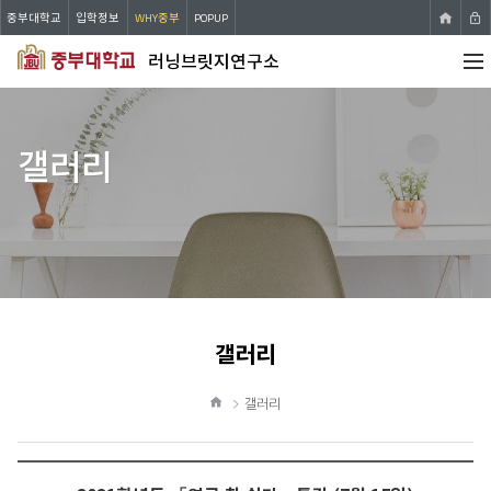
중부대학교
입학정보
WHY중부
POPUP
러닝브릿지연구소
전체
갤러리
메뉴
갤러리
공
유
하
갤러리
기
홈