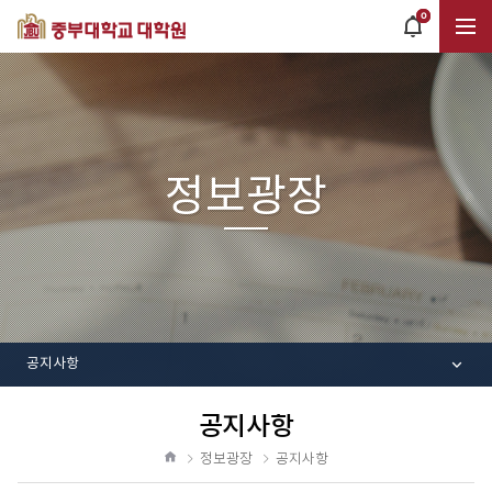
0
POPUP
OPEN
전
체
정보광장
메
뉴
공지사항
공지사항
공
유
정보광장
공지사항
하
홈
기