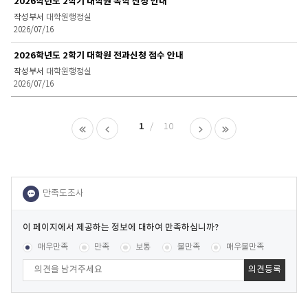
2026학년도 2학기 대학원 복학 신청 안내
대학원행정실
2026/07/16
2026학년도 2학기 대학원 전과신청 접수 안내
대학원행정실
2026/07/16
1
10
이
페
콘텐츠 만족도 조사
[평균
.78
점 /
473
명 참여]
매우만족
만족
보통
불만족
매우불만족
이
지
에
서
제