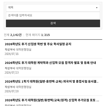
정
보
광
장
>
검색
공
지
2,142건
1
215
전체
현재 페이지
/
사
항
정
2026학년도 후기 신입생 학번 및 주요 학사일정 공지
검
보
색
대학원행정실
광
2026/07/18
장
>
2026학년도 후기 대학원 계약학과 신입학 모집 합격자 발표 및 등록 안내
공
지
대학원행정실
2026/07/23
사
항
2026학년도 1학기 대학원(일반·휴먼텍·교육) 외국어 및 종합시험 응시결..
목
록
대학원행정실
2026/07/20
2026학년도 후기 대학원(일반/휴먼텍/교육/원격) 신입학 추가모집 포토 뉴스
대학원행정실