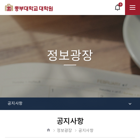
0
POPUP
OPEN
전
체
정보광장
메
뉴
공지사항
공지사항
공
유
정보광장
공지사항
하
홈
기