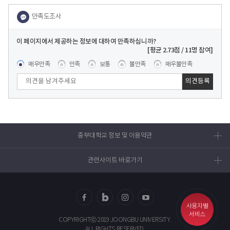
이 페이지에서 제공하는 정보에 대하여 만족하십니까?
콘텐츠 만족도 조사
[평균
2.73
점 /
11
명 참여]
매우만족
만족
보통
불만족
매우불만족
중부대학교 정보 및 이용약관
관련사이트 바로가기
사용자별
페이
블로
인스
유투
서비스
COPYRIGHTⓒ 2019 JOONGBU UNIVERSITY.
스북
그
타그
브
ALL RIGHTS RESERVED.