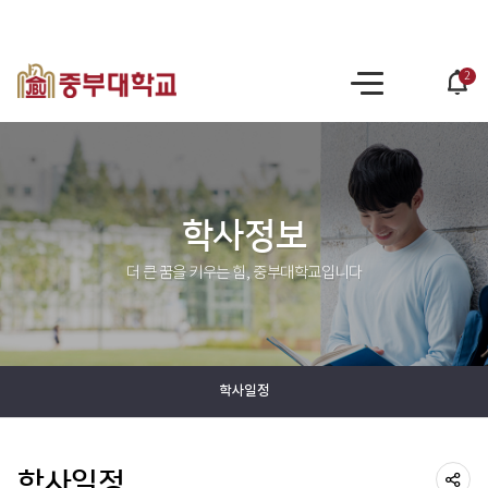
2
po
사
op
이
트
맵
학사정보
더 큰 꿈을 키우는 힘, 중부대학교입니다
학사일정
학사일정