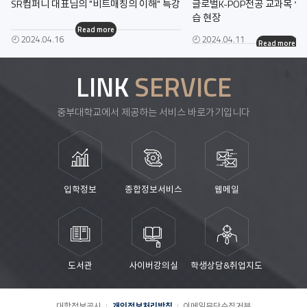
SR컴퍼니 대표님의 "비트매칭의 이해" 특강
글로벌K-POP전공 교과목 *K-
습 현장
Read more
2024.04.16
2024.04.11
Read more
LINK
SERVICE
중부대학교에서 제공하는 서비스 바로가기입니다
입학정보
종합정보서비스
웹메일
도서관
사이버강의실
학생상담&취업지도
대학정보공시
개인정보처리방침
이메일무단수집거부