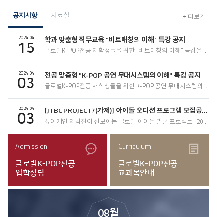
공지사항
자료실
더보기
2024.04
학과 맞춤형 직무교육 "비트매칭의 이해" 특강 공지
15
글로벌K-POP전공 재학생들을 위한 "비트매칭의 이해" 특강을 실시하오니 아래 내용을..
2024.04
전공 맞춤형 "K-POP 공연 무대시스템의 이해" 특강 공지
03
글로벌K-POP전공 재학생들을 위한 K-POP 공연 무대시스템의 이해 특강을 실시하오니 아..
2024.04
[JTBC PROJECT7(가제)] 아이돌 오디션 프로그램 모집공고 및 참가지원..
03
싱어게인 제작진이 선보이는 글로벌 아이돌 발굴 프로젝트 "2024년 하반기 JTBC에서 방..
Admission
Curriculum
글로벌K-POP전공
글로벌K-POP전공
입학상담
교과목안내
08월