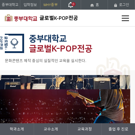
중부대학교
입학정보
WHY중부
0
홈
로그인
전
글로벌K-POP전공
체
메
뉴
중부대학교
글
로
벌
K
-
P
O
P
전
공
글로벌K-POP전공
문화콘텐츠 제작 중심의 실질적인 교육을 실시한다.
Prev
Stop
Next
학과소개
교수소개
교육과정
졸업 후 진로