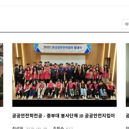
게
시
물
검
색
공공안전학전공 - 중부대 봉사단체 JB 공공안전지킴이
작성일
2025-09-18
조회수
617