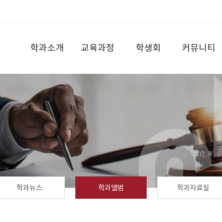
학과소개
교육과정
학생회
커뮤니티
학과뉴스
학과앨범
학과자료실