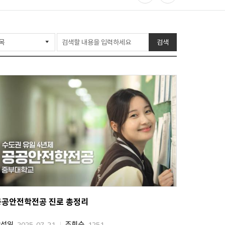
공
프
유
린
검색
하
트
기
공공안전학전공 진로 총정리
작성일
2025-07-21
조회수
1251