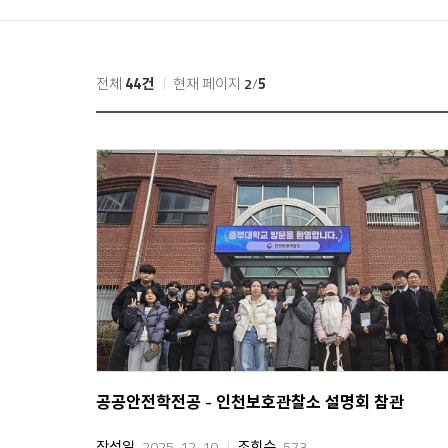
홈
전체
44건
현재 페이지
2
/
5
공공안전학전공 - 인천보호관찰소 설명회 참관
작성일
2025-12-10
조회수
573