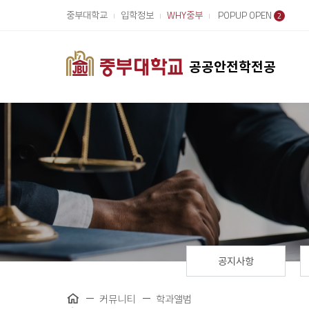
중부대학교
입학정보
WHY중부
POPUP OPEN
2
공공안전학전공
공지사항
커뮤니티
학과앨범