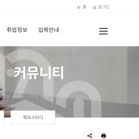
홈
로그인
전
취업정보
입학안내
체
메
뉴
커뮤니티
학과스터디