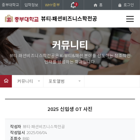
중부대학교
입학정보
WHY중부
3
홈
로그인
전
뷰티·패션비즈니스학전공
체
메
뉴
커뮤니티
커뮤니티
포토앨범
2025 신입생 OT 사진
작성자
뷰티·패션비즈니스학전공
작성일시
2025/06/04
조회수
860