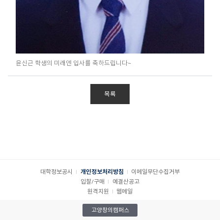
윤신근 학생의 미래엔 입사를 축하드립니다~
목록
대학정보공시
개인정보처리방침
이메일무단수집거부
입찰/구매
예결산공고
원격지원
웹메일
고양창의캠퍼스