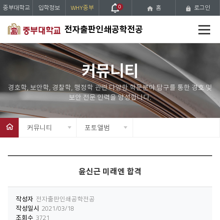
중부대학교
입학정보
WHY중부
0
홈
로그인
전
전자출판인쇄공학전공
체
메
뉴
커뮤니티
커뮤니티
포토앨범
윤신근 미래엔 합격
작성자
전자출판인쇄공학전공
작성일시
2021/03/18
조회수
3721