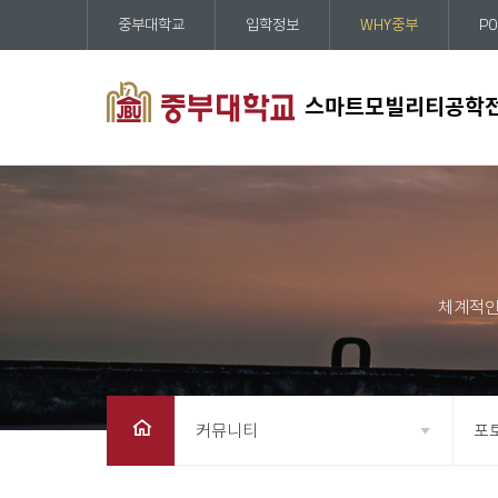
중부대학교
입학정보
WHY중부
PO
스마트모빌리티공학
커뮤니티
포