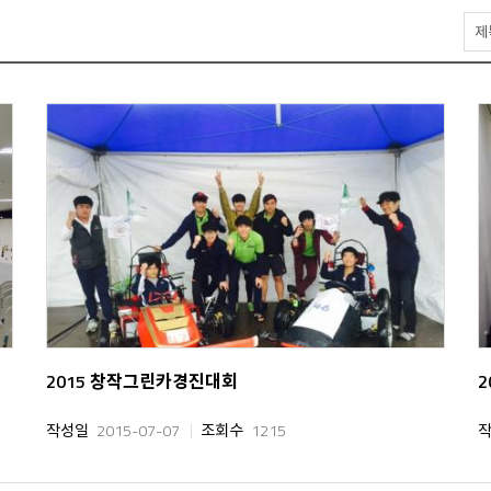
게
시
물
검
색
2015 창작그린카경진대회
작성일
2015-07-07
조회수
1215