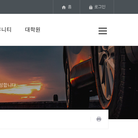
홈
로그인
전
뮤니티
대학원
체
메
뉴
공
유
프
하