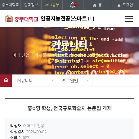
중부대학교
입학정보
WHY중부
0
홈
로그인
전
인공지능전공(스마트 IT)
체
메
뉴
커뮤니티
커뮤니티
포토앨범
홍O영 학생, 전국규모학술지 논문집 게재
작성자
스마트IT전공
작성일시
2024/09/04
조회수
627