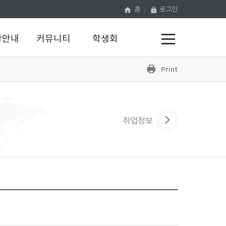
홈
로그인
전
학안내
커뮤니티
학생회
체
메
뉴
프
공
유
하
린
기
트
취업정보