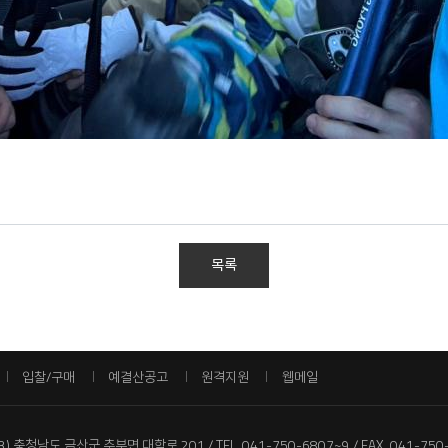
목록
입찰/구매
예결산공고
원격지원
웹메일
13) 충청남도 금산군 추부면 대학로 201
TEL. 041-750-6807~9
FAX. 041-750