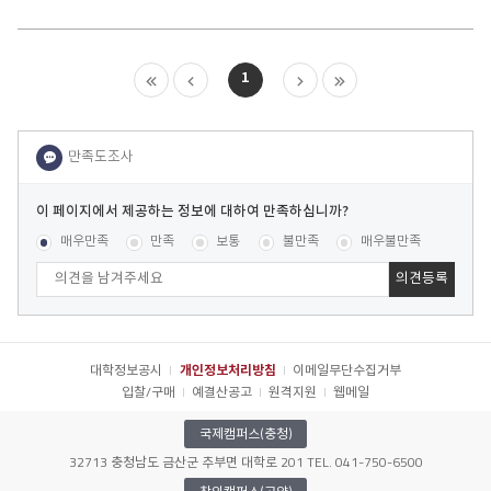
1
이
페
콘텐츠 만족도 조사
[평균
.00
점 /
19
명 참여]
매우만족
만족
보통
불만족
매우불만족
이
지
에
서
제
공
대학정보공시
개인정보처리방침
이메일무단수집거부
하
입찰/구매
예결산공고
원격지원
웹메일
는
정
국제캠퍼스(충청)
보
32713 충청남도 금산군 추부면 대학로 201 TEL. 041-750-6500
에
대