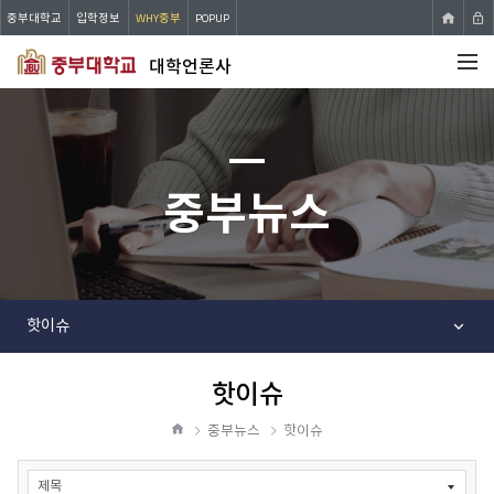
중부대학교
입학정보
WHY중부
POPUP
대학언론사
전체메뉴
중부뉴스
핫이슈
핫이슈
공
유
중부뉴스
핫이슈
하
홈
기
게