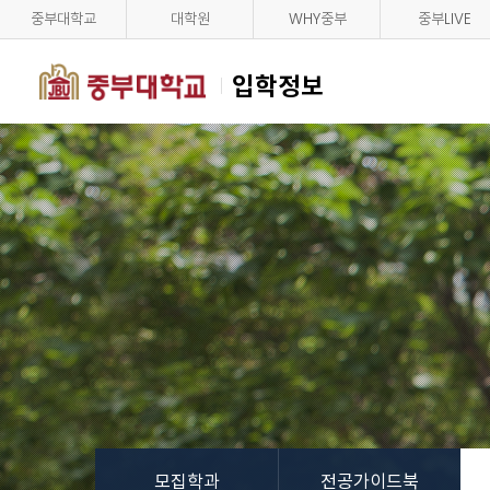
중부대학교
대학원
WHY중부
중부LIVE
입학정보
모집학과
전공가이드북