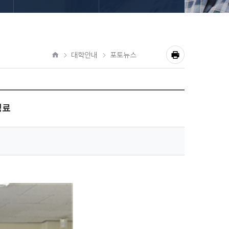
대학안내
포토뉴스
공
홈
유
프
하
기
린
성료
트