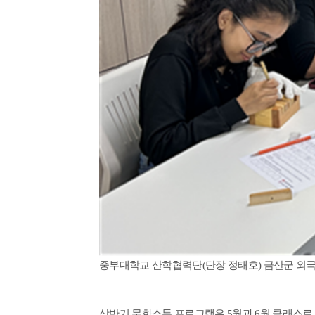
중부대학교 산학협력단
(
단장 정태호
)
금산군 외
상반기 문화소통 프로그램은
5
월과
6
월 클래스로