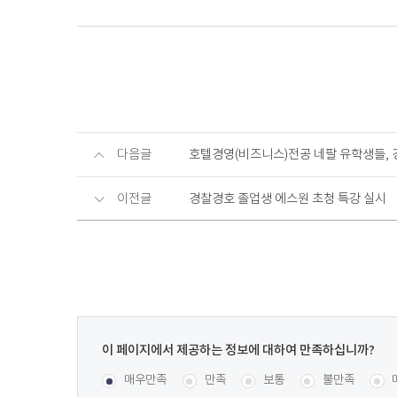
다음글
호텔경영(비즈니스)전공 네팔 유학생들, 
이전글
경찰경호 졸업생 에스원 초청 특강 실시
이
페
콘텐츠 만족도 조사
[평균
.29
점 /
303
명 참여]
매우만족
만족
보통
불만족
이