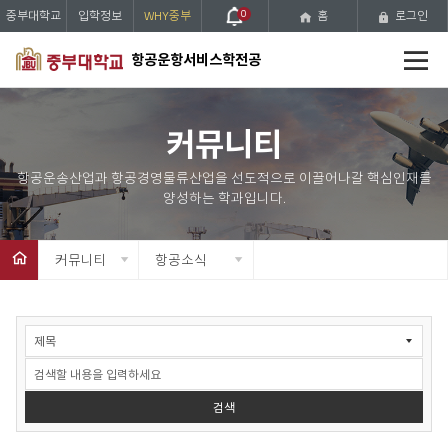
중부대학교
입학정보
WHY중부
0
홈
로그인
전
항공운항서비스학전공
체
메
뉴
커뮤니티
커뮤니티
항공소식
항
공
소
식
검
검색
색