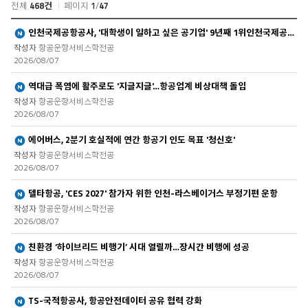
전체
468건
페이지
1
/
47
항
새글
인천국제공항공사, '대학생이 일하고 싶은 공기업' 9년째 1위인천국제공항공사..
공
항공운항서비스학전공
소
2026/08/07
식
목
새글
역대급 폭염에 활주로도 '지글지글'…항공업계 비상대책 돌입
록
항공운항서비스학전공
2026/08/07
새글
에어버스, 2분기 호실적에 연간 항공기 인도 목표 '청신호'
항공운항서비스학전공
2026/08/07
새글
델타항공, 'CES 2027' 참가자 위한 인천-라스베이거스 부정기편 운항
항공운항서비스학전공
2026/08/07
새글
친환경 ‘하이브리드 비행기’ 시대 열릴까…장시간 비행에 성공
항공운항서비스학전공
2026/08/07
새글
TS-국적항공사, 항공안전데이터 공유 협력 강화