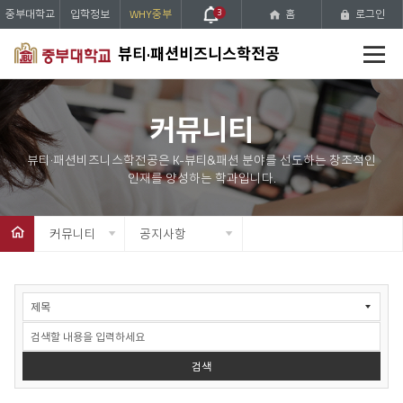
중부대학교
입학정보
WHY중부
3
홈
로그인
전
뷰티·패션비즈니스학전공
체
메
뉴
커뮤니티
커뮤니티
공지사항
커
뮤
니
티
>
검색
공
지