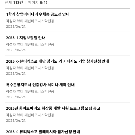
전체
113건
페이지
8
/
12
사
항
커
1학기 창업아이디어 우체통 공모전 안내
검
뮤
색
뷰티·패션비즈니스학전공
니
2025/04/24
티
>
2025-1 지정보강일 안내
공
뷰티·패션비즈니스학전공
지
2025/04/24
사
항
2025 K-뷰티엑스포 대만 경기도 외 기타시도 기업 참가신청 안내
목
록
뷰티·패션비즈니스학전공
2025/04/24
특수분장지도사 인증강사 세미나 개최 안내
뷰티·패션비즈니스학전공
2025/04/24
2025년 화이트바이오 화장품 개발 지원 프로그램 모집 공고
뷰티·패션비즈니스학전공
2025/04/24
2025 K-뷰티엑스포 말레이시아 참가신청 안내