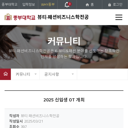
중부대학교
입학정보
WHY중부
3
홈
로그인
전
뷰티·패션비즈니스학전공
체
메
뉴
커뮤니티
커뮤니티
공지사항
2025 신입생 OT 개최
작성자
뷰티·패션비즈니스학전공
작성일시
2025/03/21
조회수
397