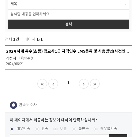
커
뮤
니
티
>
검색
연
수
1건
1
1
전체
페이지
/
자
료
커
2024 하계 특수(초등) 정교사1급 자격연수 LMS등록 및 사용방법(사전연수포함)
실
뮤
검
교육연수원
니
색
2024/06/21
티
>
연
1
수
자
료
실
목
록
이
페
콘텐츠 만족도 조사
[평균
.00
점 /
11
명 참여]
매우만족
만족
보통
불만족
매우불만족
이