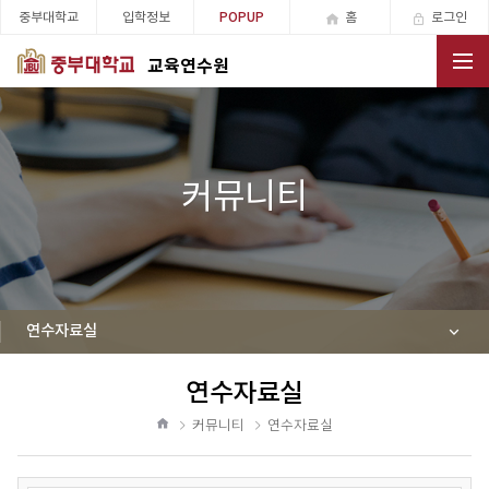
중부대학교
입학정보
홈
로그인
POPUP
교육연수원
전체메뉴
커뮤니티
연수자료실
연수자료실
공
유
커뮤니티
연수자료실
하
홈
기