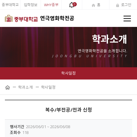
중부대학교
입학정보
WHY중부
0
홈
로그인
전
연극영화학전공
체
메
뉴
학과소개
학사일정
학과소개
학사일정
공
홈
유
하
기
복수/부전공/전과 신청
행사기간
2026/06/01 ~ 2026/06/08
조회수
118