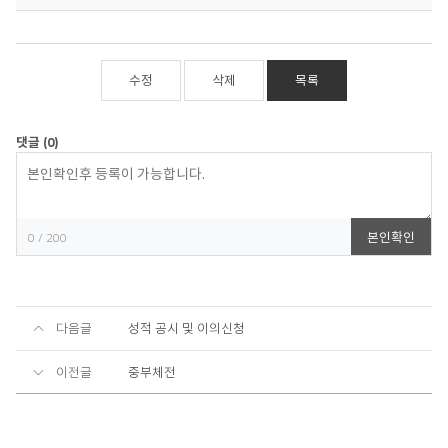
수정
삭제
목록
댓글
(0)
등
록
본인확인
0
/ 200
다음글
성적 공시 및 이의신청
이전글
중부체전