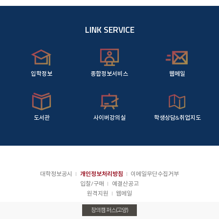
LINK SERVICE
입학정보
종합정보서비스
웹메일
도서관
사이버강의실
학생상담&취업지도
대학정보공시
개인정보처리방침
이메일무단수집거부
입찰/구매
예결산공고
원격지원
웹메일
창의캠퍼스(고양)