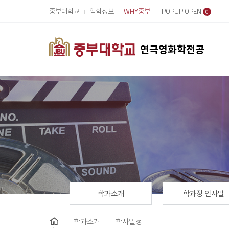
중부대학교
입학정보
WHY중부
POPUP OPEN
0
연극영화학전공
학과소개
학과장 인사말
학과소개
학사일정