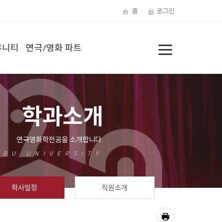
홈
로그인
전
뮤니티
연극/영화 파트
체
메
뉴
학과소개
학사일정
직원소개
공