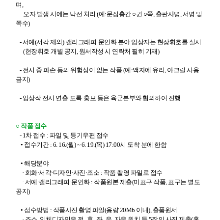
며,
오자 발생 시에는 낙선 처리 (예:문집총간 ○권 ○쪽, 출판사명, 서명 및
쪽수)
- 서예(서각 제외)·캘리그래피·문인화 분야 입상자는 현장휘호를 실시
(현장휘호 개별 공지, 원서작성 시 연락처 필히 기재)
- 전시 중 파손 등의 위험성이 없는 작품 (예:액자에 유리, 아크릴 사용
금지)
- 입상작 전시 연출·도록·홍보 등은 육군본부와 협의하여 진행
○ 작품 접수
-
1차 접수 : 파일 및 등기우편 접수
• 접수기간 : 6. 16.(월) ~ 6. 19.(목) 17:00시 도착 분에 한함
• 해당분야
· 회화·서각·디자인·사진·조소 : 작품 촬영 파일로 접수
· 서예·캘리그래피·문인화 : 작품원본 제출(미표구 작품, 표구는 별도
공지)
• 접수방법 : 작품사진 촬영 파일(용량 20Mb 이내), 출품원서
· 조소, 입체디자인은 전․후․좌․우, 자유 위치 등 5장의 사진 제출(홈