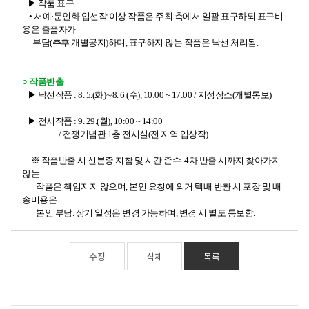
▶ 작품 표구
• 서예·문인화 입선작 이상 작품은 주최 측에서 일괄 표구하되 표구비
용은 출품자가
부담(추후 개별공지)하며, 표구하지 않는 작품은 낙선 처리됨.
○ 작품반출
▶ 낙선작품 : 8. 5.(화)∼8. 6.(수), 10:00 ~ 17:00 / 지정장소(개별통보)
▶ 전시작품 : 9. 29.(월), 10:00 ~ 14:00
/ 전쟁기념관 1층 전시실(전 지역 입상작)
※ 작품반출 시 신분증 지참 및 시간 준수. 4차 반출 시까지 찾아가지
않는
작품은 책임지지 않으며, 본인 요청에 의거 택배 반환 시 포장 및 배
송비용은
본인 부담. 상기 일정은 변경 가능하며, 변경 시 별도 통보함.
수정
삭제
목록