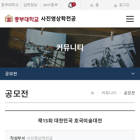
중부대학교
입학정보
WHY중부
3
홈
로그인
전
사진영상학전공
체
메
뉴
커뮤니티
공모전
공모전
커뮤니티
공모전
홈
제15회 대한민국 호국미술대전
작성부서
사진영상학전공