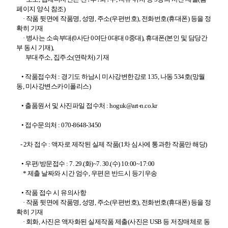
페이지 양식 참조)
· 작품 뒷면에 작품명, 성명, 주소(우편번호), 전화번호(휴대폰) 등을 정
확히 기재
· 병사는 소속부대(0사단 0여단 0대대 0중대), 휴대폰(본인 및 담당간
부 동시 기재),
부대주소, 집주소(연락처) 기재
• 작품접수처 : 경기도 하남시 미사강변한강로 135, 나동 534호(망월
동, 미사강변스카이폴리스)
• 출품원서 및 사진파일 접수처 :
hoguk@art-n.co.kr
• 접수문의처 : 070-8648-3450
- 2차 접수 : 액자로 제작된 실제 작품(1차 심사에 통과한 작품만 해당)
• 우편/방문접수 : 7. 29.(화)~7. 30.(수) 10:00~17:00
* 제출 날짜와 시간 엄수, 우편은 반드시 등기우송
• 작품 접수 시 유의사항
· 작품 뒷면에 작품명, 성명, 주소(우편번호), 전화번호(휴대폰) 등을 정
확히 기재
· 회화, 사진은 액자화된 실제작품 제출(사진은 USB 등 저장매체로 동