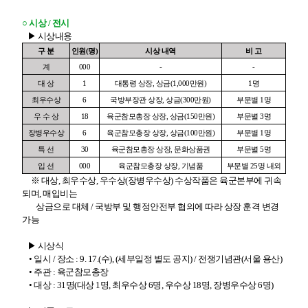
○
시상 / 전시
▶ 시상내용
구 분
인원
(
명
)
시상 내역
비 고
계
000
-
-
대 상
1
대통령 상장
,
상금
(1,000
만원
)
1
명
최우수상
6
국방부장관 상장
,
상금
(300
만원
)
부문별
1
명
우 수 상
18
육군참모총장
상장
,
상금
(150
만원
)
부문별
3
명
장병우수상
6
육군참모총장 상장
,
상금
(100
만원
)
부문별
1
명
특 선
30
육군참모총장 상장
,
문화상품권
부문별
5
명
입 선
000
육군참모총장 상장
,
기념품
부문별
25
명 내외
※ 대상, 최우수상, 우수상(장병우수상) 수상작품은 육군본부에 귀속
되며, 매입비는
상금으로 대체 / 국방부 및 행정안전부 협의에 따라 상장 훈격 변경
가능
▶ 시상식
• 일시 / 장소 : 9. 17.(수), (세부일정 별도 공지) / 전쟁기념관(서울 용산)
• 주관 : 육군참모총장
• 대상 : 31명(대상 1명, 최우수상 6명, 우수상 18명, 장병우수상 6명)