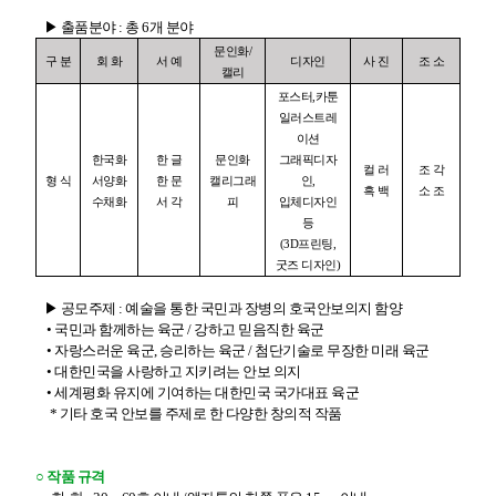
▶ 출품분야 : 총 6개 분야
문인화
/
구 분
회 화
서 예
디자인
사 진
조 소
캘리
포스터
,
카툰
일러스트레
이션
한국화
한 글
문인화
그래픽디자
컬 러
조 각
형 식
서양화
한 문
캘리그래
인
,
흑 백
소 조
수채화
서 각
피
입체디자인
등
(3D
프린팅
,
굿즈 디자인
)
▶ 공모주제 : 예술을 통한 국민과 장병의 호국안보의지 함양
• 국민과 함께하는 육군 / 강하고 믿음직한 육군
• 자랑스러운 육군, 승리하는 육군 / 첨단기술로 무장한 미래 육군
• 대한민국을 사랑하고 지키려는 안보 의지
• 세계평화 유지에 기여하는 대한민국 국가대표 육군
* 기타 호국 안보를 주제로 한 다양한 창의적 작품
○ 작품 규격