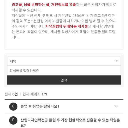
광고글, 남을 비방하는 글, 개인정보를 유출
하는 글은 관리자가 임의로
삭제할 수 있습니다.
저작물의 무단 전재 및 배포 시 저작권법 136조에 의거 최고 5년 이하
의 징역 또는 5천만원 이하의 벌금에 처하거나 이를 병과 할 수 있으니
주의하시기 바랍니다.
저작권법에 위배되는 게시물
을 게시할 경우에
는 본교에 책임이 없으며, 게시물 작성자에게 책임이 있음을 알려드립
니다.
FAQ
검
색
검색
전체
6건
현재 페이지
1
/
1
질
질
Q
졸업 후 취업은 잘되나요?
문
문
내
질
질
Q
산업디자인학전공 졸업 후 가장 현실적으로 진출할 수 있는 직업은
용
문
문
요?