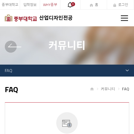
중부대학교
입학정보
WHY중부
0
홈
로그인
전
산업디자인전공
체
메
뉴
커뮤니티
FAQ
FAQ
커뮤니티
FAQ
홈