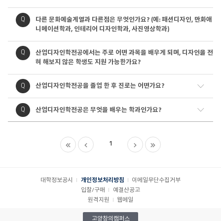
내
용
질
질
Q
다른 문화예술계열과 다른점은 무엇인가요? (예: 패션디자인, 만화애
문
문
니메이션학과, 인테리어 디자인학과, 사진영상학과)
내
용
질
질
Q
산업디자인학전공에서는 주로 어떤 과목을 배우게 되며, 디자인을 전
문
문
혀 해보지 않은 학생도 지원 가능한가요?
내
용
질
질
Q
산업디자인학전공을 졸업 한 후 진로는 어떤가요?
문
문
내
질
질
Q
산업디자인학전공은 무엇을 배우는 학과인가요?
용
문
문
내
용
1
대학정보공시
개인정보처리방침
이메일무단수집거부
입찰/구매
예결산공고
원격지원
웹메일
고양창의캠퍼스