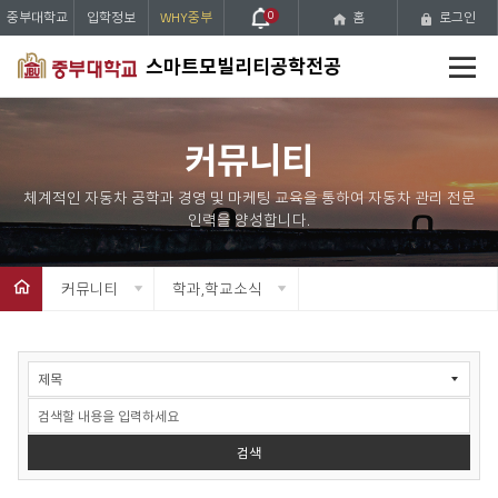
중부대학교
입학정보
WHY중부
0
홈
로그인
전
스마트모빌리티공학전공
체
메
뉴
커뮤니티
커뮤니티
학과,학교소식
공
지
사
항
검
검색
색