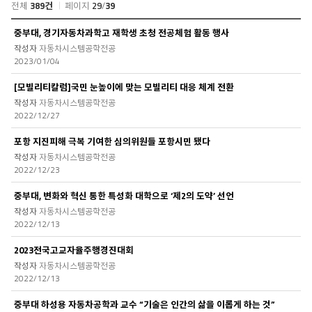
전체
389건
페이지
29
/
39
공
중부대, 경기자동차과학고 재학생 초청 전공체험 활동 행사
지
자동차시스템공학전공
사
2023/01/04
항
목
[모빌리티칼럼]국민 눈높이에 맞는 모빌리티 대응 체계 전환
록
자동차시스템공학전공
2022/12/27
포항 지진피해 극복 기여한 심의위원들 포항시민 됐다
자동차시스템공학전공
2022/12/23
중부대, 변화와 혁신 통한 특성화 대학으로 ‘제2의 도약’ 선언
자동차시스템공학전공
2022/12/13
2023전국고교자율주행경진대회
자동차시스템공학전공
2022/12/13
중부대 하성용 자동차공학과 교수 “기술은 인간의 삶을 이롭게 하는 것”