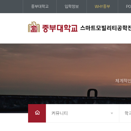
중부대학교
입학정보
WHY중부
PO
스마트모빌리티공학
커뮤니티
학