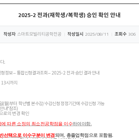
2025-2 전과(재학생/복학생) 승인 확인 안내
작성자
스마트모빌리티공학전공
작성일시
2025/08/11
조회수
306
니다
.
신청정보
–
통합신청결과조회
–
2025-2
전과 승인 결과 안내
) 13
시까지
일
(
월
)부터 학년별
본수강
/
수강신청 정정기간에 수강신청 가능
 안내
"
참조
)
으로의 변경 확인
정에 따른 소정의 최소전공학점을
이수
하여야함
.
반선택으로 이수구분이 변경
되며
,
총졸업학점으로 포함됨
.