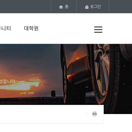
홈
로그인
전
뮤니티
대학원
체
메
뉴
공
유
프
하