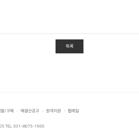
목록
입찰/구매
예결산공고
원격지원
웹메일
TEL. 031-8075-1000
.