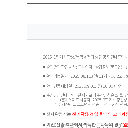
2025-2
학기 재학생
/
복학생 전과 승인 공지 안내드립
■
승인결과 확인방법
:
홈페이지
-
종합정보
(
로그인
) -
■
확인가능일시
: 2025.08.11.(월
) 11
시
~ 08.22.(
금
■
학적변동 예정일
: 2025.09.01.(
월
) 10:00
이후
■
수강신청안내
:
전과된 학과로의 수강신청은
08
월18
(
홈페이지 학사공지
"2025-2
학기 수강신청
*
수강신청프로그램의 전공에 전과신청 전공
전과확정자는
전과확정
(
전입
)
학과의 교과과
■
이전
(
전출
)
학과에서 취득한 교과목의 경우
일
■