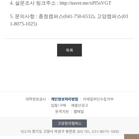
4.
설문조사 링크주소
: http://naver.me/xPI5sVGT
5.
문의사항
:
충청캠퍼스
(041-750-6532),
고양캠퍼스
(03
1-8075-1025)
목록
대학정보공시
개인정보처리방침
이메일무단수집거부
입찰/구매
예결산공고
원격지원
웹메일
고양창의캠퍼스
10279 경기도 고양시 덕양구 동헌로 305 TEL. 031-8075-1000