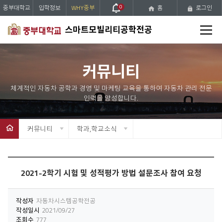
중부대학교
입학정보
WHY중부
0
홈
로그인
전
스마트모빌리티공학전공
체
메
뉴
커뮤니티
커뮤니티
학과,학교소식
2021-2학기 시험 및 성적평가 방법 설문조사 참여 요청
작성자
자동차시스템공학전공
작성일시
2021/09/27
조회수
777