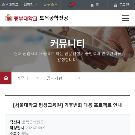
중부대학교
입학정보
WHY중부
0
홈
로그인
전
토목공학전공
체
메
뉴
커뮤니티
커뮤니티
공지사항
[서울대학교 평생교육원] 기후변화 대응 프로젝트 안내
작성자
토목공학전공
작성일시
2021/06/09
조회수
894