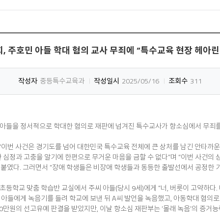
, 주호민 아들 학대 혐의 교사 무죄에 “특수교육 현장 헤아린
작성자
중등특수교육과
작성일시
2025/05/16
조회수
311
 아들을 정서적으로 학대한 혐의로 재판에 넘겨진 특수교사가 항소심에서 무죄를
“이번 사건은 경기도를 넘어 대한민국 특수교육 전체에 큰 상처를 남긴 안타까운 
심정과 고충을 알기에 한편으로 무거운 마음을 금할 수 없다”며 “이번 사건의 상
덧붙였다. 그러면서 “장애 학생들은 비장애 학생들과 동등한 출발선에서 공정한 
 초등학교 맞춤 학습반 교실에서 주씨 아들(당시 9세)에게 “너, 버릇이 고약하다.
 아들에게 녹음기를 들려 학교에 보낸 뒤 A씨 발언을 녹음했고, 아동학대 혐의로
00만원의 선고유예 판결을 받았지만, 이날 항소심 재판부는 ‘몰래 녹음’의 증거