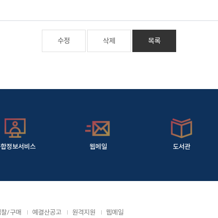
수정
삭제
목록
종합정보서비스
웹메일
도서관
입찰/구매
예결산공고
원격지원
웹메일