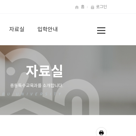
홈
로그인
전
자료실
입학안내
체
메
뉴
자료실
공