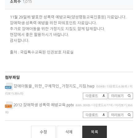
조회수
1,015
11월 29일에 발표한 성폭력 예방교육(양성평등교육진흥원) 자료입니다.
장애학생 성폭력 예방을 위한 파워포인트 자료입니다.
추가로 장애아동을 위한 가정지도 지침도 함께 탑재합니다.
현장에서 좋은 활용하시기 바랍니다.
감사합니다.
출처 : 국립특수교육원 인권보호 자료실
첨부파일
장애아동을_위한_구체적인_가정지도_지침.hwp
(59KB / 다운로드:638회 / 미
리보기:384회)
다운로드
미리보기
2012 장애학생 성폭력 예방교육.pptx
(686.38KB / 다운로드:677회 / 미리보기:366
회)
다운로드
미리보기
수정
삭제
목록