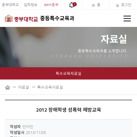
중부대학교
입학정보
WHY중부
1
홈
로그인
전
중등특수교육과
체
메
뉴
자료실
특수교육자료실
자료실
특수교육자료실
공
홈
유
하
기
2012 장애학생 성폭력 예방교육
작성자
안지민
작성일시
2013/11/05