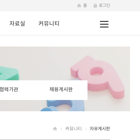
홈
로그인
전
자료실
커뮤니티
체
메
뉴
협력기관
채용게시판
자유게시판
커뮤니티
홈