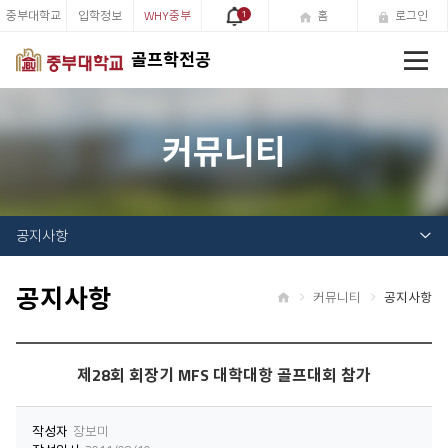
중부대학교
입학정보
WHY중부
1
홈
로그인
전
골프학전공
체
메
뉴
커뮤니티
공지사항
공지사항
커뮤니티
공지사항
홈
제28회 회장기 MFS 대학대항 골프대회 참가
작성자
장보미