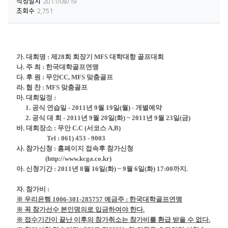
작성일시
2011/08/19
조회수
2,751
가. 대회명 :
제28회 회장기 MFS 대학대항 골프대회
나. 주 최 : 한국대학골프연맹
다. 후 원 : 무안CC, MFS 맞춤골프
라. 협 찬 : MFS 맞춤골프
마. 대회일정 :
1. 공식 연습일 - 2011년 9월 19일(월) - 개별예약
2. 공식 대 회 - 2011년 9월 20일(화) ~ 2011년 9월 23일(금)
바. 대회장소 : 무안 C.C (서코스 A,B)
Tel : 061) 453 - 9003
사. 참가신청 : 홈페이지 접속후 참가신청
(
http://www.kcga.co.kr
)
아. 신청기간 : 2011년 8월 16일(화) ~ 9월 6일(화) 17:00까지.
자. 참가비 :
※ 우리은행 1006-301-285757 예금주 : 한국대학골프연맹
※ 꼭 참가선수 본인명의로 입금하여야 한다.
※ 접수기간이 끝난 이후의 참가취소는 참가비를 환급 받을 수 없다.