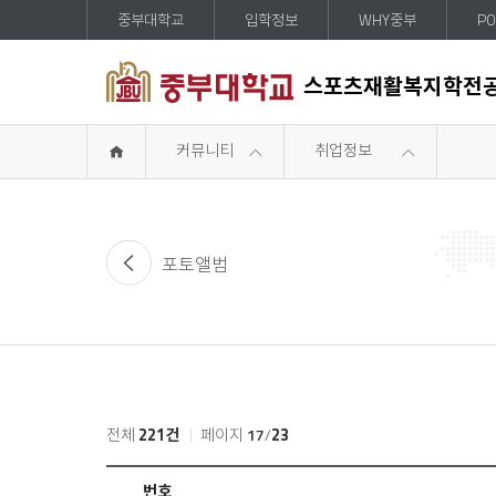
중부대학교
입학정보
WHY중부
PO
스포츠재활복지학전
커뮤니티
취업정보
포토앨범
전체
221건
페이지
17
/
23
취
번호