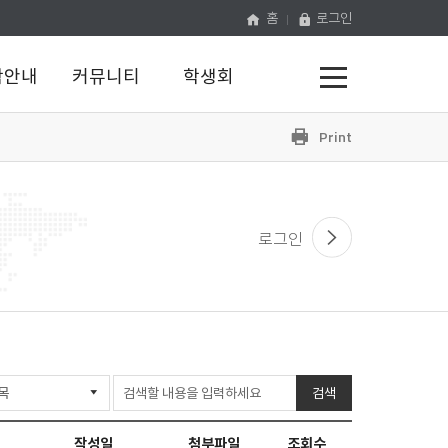
홈
로그인
전
학안내
커뮤니티
학생회
체
메
뉴
프
공
유
하
린
기
트
로그인
검색
작성일
첨부파일
조회수