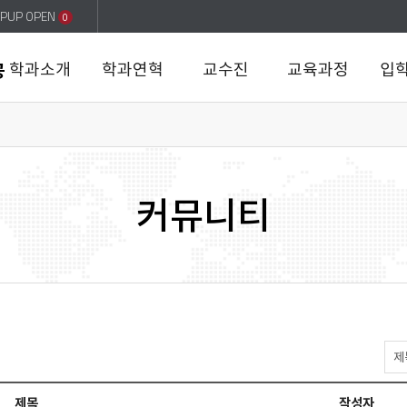
PUP OPEN
0
학과소개
학과연혁
교수진
교육과정
입
공
커뮤니티
취
업
정
제목
작성자
보