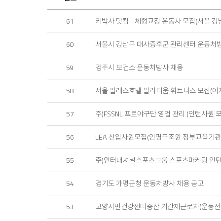
업
정
키박사 닷컴 - 체형교정 운동사 모집(서울 강
61
보
목
록
서울시 강남구 대사증후군 관리센터 운동처
60
경주시 보건소 운동처방사 채용
59
서울 팔래스호텔 팔라티움 휘트니스 모집(여자
58
주)FSSNL 프로야구단 영업 관리 (인턴사원 모
57
LEA 신입사원모집(인명구조원 정부교육기관:
56
주)인터내셔널스포츠그룹 스포츠마케팅 인턴
55
경기도 가평군청 운동처방사 채용 공고
54
고양시민건강센터중산 기간제근로자(운동전문
53