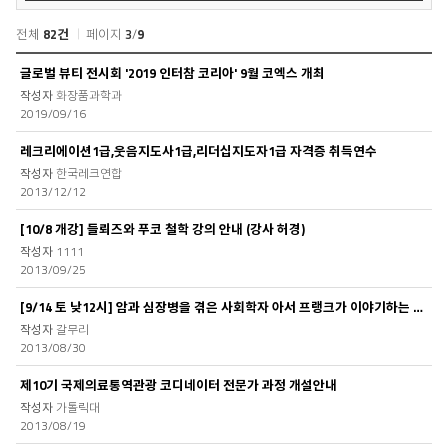
검
색
전체
82건
페이지
3
/
9
자
글로벌 뷰티 전시회 '2019 인터참 코리아' 9월 코엑스 개최
유
화장품과학과
게
2019/09/16
시
판
레크리에이션1급,웃음지도사1급,리더십지도자1급 자격증 취득연수
목
한국레크연합
록
2013/12/12
[10/8 개강] 들뢰즈와 푸코 철학 강의 안내 (강사 허경)
1111
2013/09/25
[9/14 토 낮12시] 암과 심장병을 겪은 사회학자 아서 프랭크가 이야기하는 몸, 질병, ..
갈무리
2013/08/30
제10기 국제의료통역관광 코디네이터 전문가 과정 개설안내
가톨릭대
2013/08/19