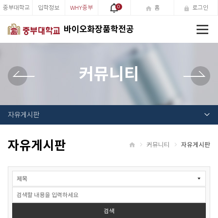
중부대학교
입학정보
WHY중부
0
홈
로그인
전
바이오화장품학전공
체
메
뉴
커뮤니티
자유게시판
자유게시판
커뮤니티
자유게시판
홈
자
유
게
시
판
검색