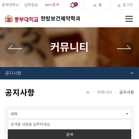
중부대학교
입학정보
WHY중부
0
홈
로그인
전
한방보건제약학과
체
메
뉴
커뮤니티
공지사항
공지사항
커뮤니티
공지사항
홈
공
지
사
항
검
검색