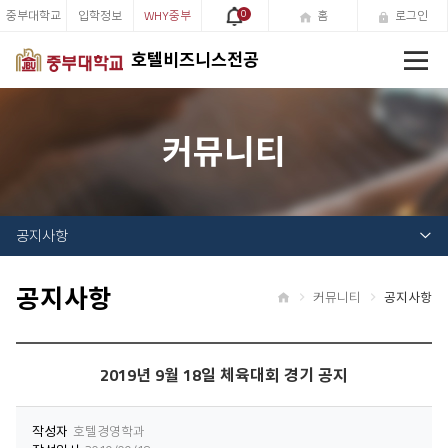
중부대학교
입학정보
WHY중부
0
홈
로그인
전
호텔비즈니스전공
체
메
뉴
커뮤니티
공지사항
공지사항
커뮤니티
공지사항
홈
2019년 9월 18일 체육대회 경기 공지
작성자
호텔경영학과