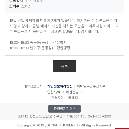
작성일시
2019/09/18
조회수
2,042
18일 금일 체육대회 대회가 2개가 있습니다. 참가하는 선수 분들은 다치
지 않고 경기가 끝날 때까지 최선을 다하는 모습을 보여주시길 바라고, 다
른 분들은 와서 응원을 해주셨으면 좋겠습니다. 감사합니다.
18:00~18:30 족구(농구장) - 경찰법학
18:00~18:30 발야구(운동장) - 경찰행정
목록
대학정보공시
개인정보처리방침
이메일무단수집거부
입찰/구매
예결산공고
원격지원
웹메일
충청국제캠퍼스
32713 충청남도 금산군 추부면 대학로 201 TEL. 041-750-6500
Copyright © 2019 JOONGBU UNIVERSITY All Rights Reserved.