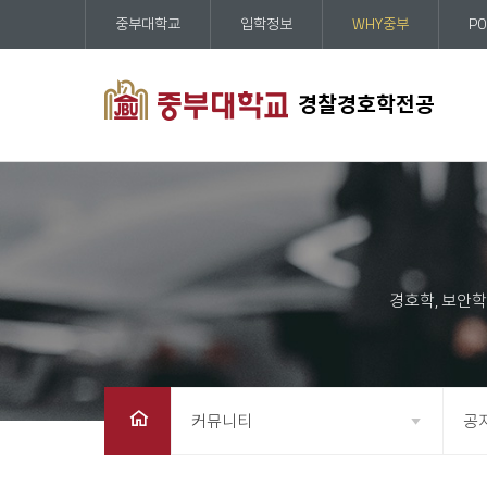
중부대학교
입학정보
WHY중부
PO
경찰경호학전공
커뮤니티
공