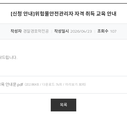
[신청 안내]위험물안전관리자 자격 취득 교육 안내
작성자
경찰경호학전공
작성일시
2026/04/23
조회수
107
탁드립니다.
육 안내문.pdf
(202.86KB / 다운로드:74회 / 미리보기:30회)
목록