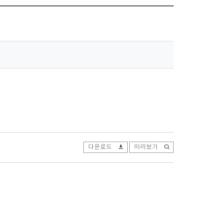
하
트
기
다운로드
미리보기