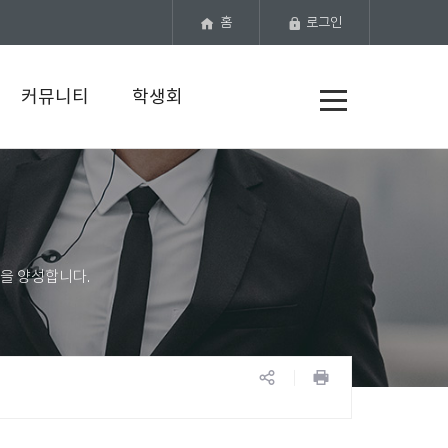
홈
로그인
전
커뮤니티
학생회
체
메
뉴
공
프
유
린