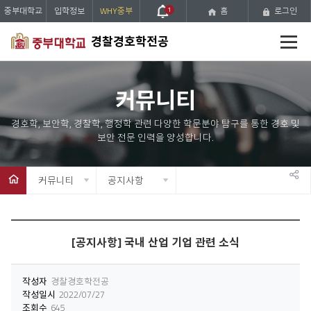
중부대학교
입학정보
WHY중부
1
홈
로그인
전
경찰경호학전공
체
메
뉴
커뮤니티
커뮤니티
공지사항
공
유
하
[공지사항] 국내 산업 기업 관련 소식
기
작성자
경찰경호학전공
작성일시
2022/07/27
조회수
645