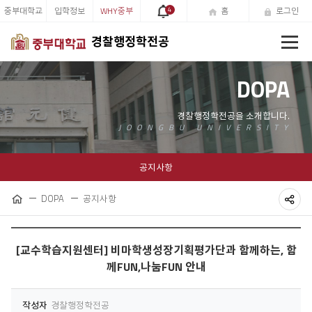
중부대학교
입학정보
WHY중부
4
홈
로그인
전
경찰행정학전공
체
메
뉴
DOPA
공지사항
DOPA
공지사항
홈
공
유
[교수학습지원센터] 비마학생성장기획평가단과 함께하는, 함
하
께FUN,나눔FUN 안내
기
작성자
경찰행정학전공