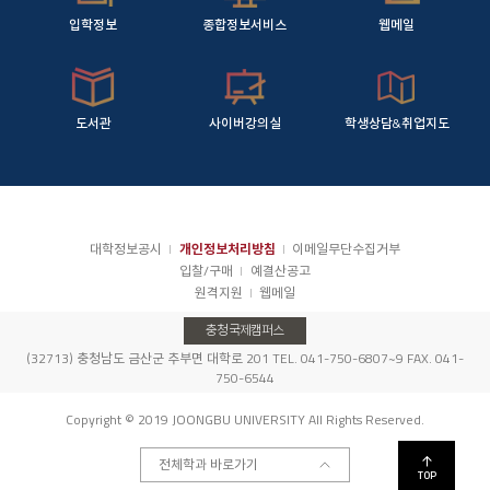
입학정보
종합정보서비스
웹메일
도서관
사이버강의실
학생상담&취업지도
대학정보공시
개인정보처리방침
이메일무단수집거부
입찰/구매
예결산공고
원격지원
웹메일
충청국제캠퍼스
(32713) 충청남도 금산군 추부면 대학로 201 TEL. 041-750-6807~9 FAX. 041-
750-6544
Copyright © 2019 JOONGBU UNIVERSITY All Rights Reserved.
인스
페이
전체학과 바로가기
TOP
타그
스북