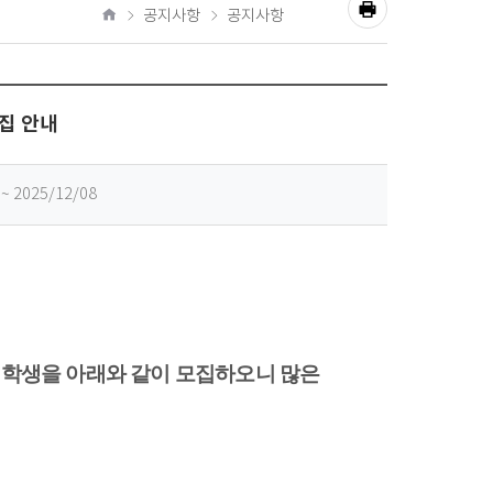
공
공지사항
공지사항
유
홈
프
하
기
린
집 안내
트
 ~ 2025/12/08
학생을 아래와 같이 모집하오니 많은