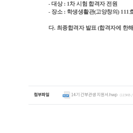
-
대상
: 1
차 시험 합격자 전원
-
장소
:
학생생활관(고양창의)
111
다
.
최종합격자 발표
(
합격자에 한해
첨부파일
14기 간부관생 지원서.hwp
(115KB