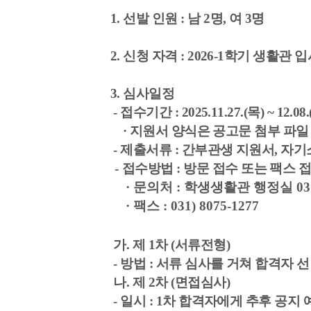
1.
선발 인원
:
남 2
명
,
여 3
명
2.
신청 자격
: 2026-1
학기 생활관 입
3.
심사일정
-
접수기간
: 2025.11.27.(목
) ~ 12.08
·
지원서 양식은 공고문 첨부 파일
-
제출서류
:
간부관생 지원서
, 자
-
접수방법
:
방문 접수 또는 팩스 
·
문의처
:
학생생활관 행정실
03
·
팩스
: 031) 8075-1277
가
.
제
1
차
(
서류전형
)
-
방법
:
서류 심사를 거쳐 합격자 
나
.
제
2
차
(
면접심사
)
-
일시
: 1
차 합격자에게 추후 공지 