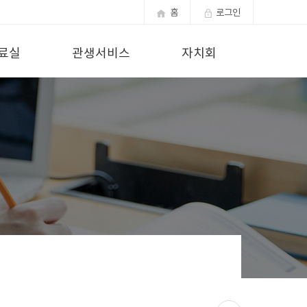
홈
로그인
료실
관생서비스
자치회