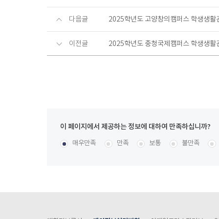
다음글
2025학년도 고양창의캠퍼스 학생생활
이전글
2025학년도 충청국제캠퍼스 학생생활
이
페
콘텐츠 만족도 조사
[평균
.49
점 /
118
명 참여]
매우만족
만족
보통
불만족
이
지
에
서
제
공
하