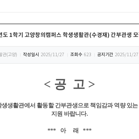
6년도 1학기 고양창의캠퍼스 학생생활관(수경재) 간부관생 모
작성일시
조회수
공지기간
관(고양)
2025/11/27
623
2025/11/27
<
공
고
>
생생활관에서 활동할 간부관생으로 책임감과 역량 있는 
지원 바랍니다
.
***
아
래
***