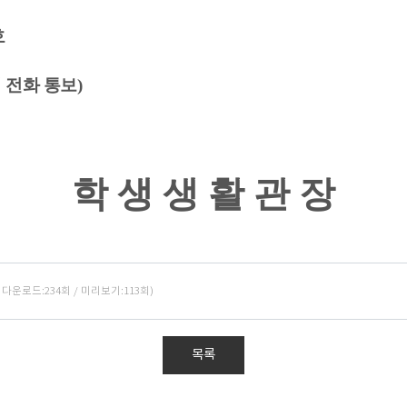
호
 전화 통보
)
학 생 생 활 관 장
 / 다운로드:234회 / 미리보기:113회)
목록