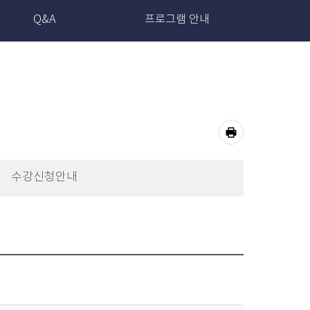
Q&A
프로그램 안내
공
유
프
하
기
수강신청안내
린
트