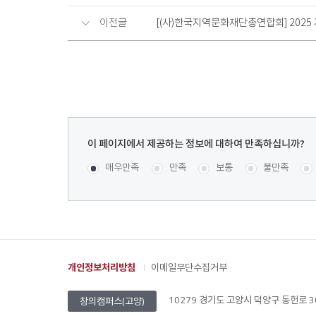
이전글
[(사)한국지역문화재단총연합회] 2025
이
페
콘텐츠 만족도 조사
[평균
.71
점 /
56
명 참여]
매우만족
만족
보통
불만족
이
지
에
서
제
공
개인정보처리방침
이메일무단수집거부
하
는
10279 경기도 고양시 덕양구 동헌로 305 
정
창의캠퍼스(고양)
보