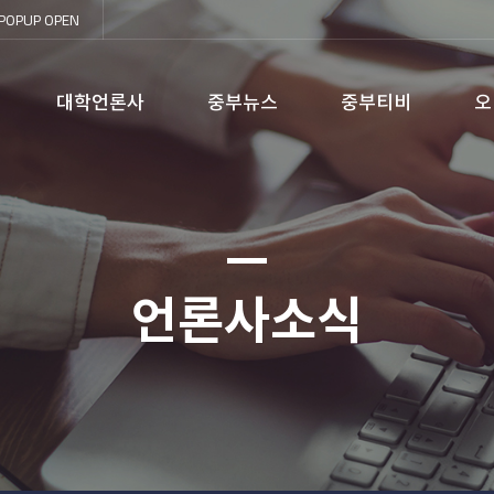
POPUP
OPEN
대학언론사
중부뉴스
중부티비
오
언론사소식