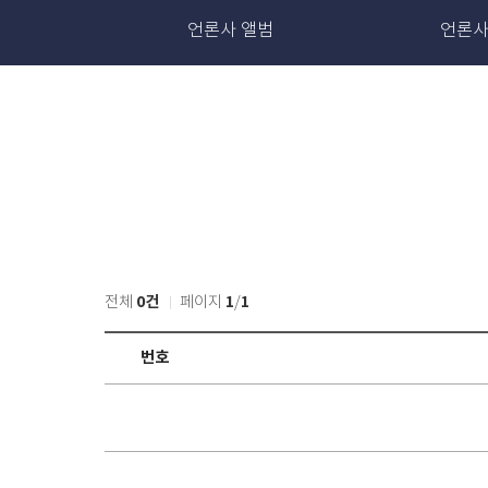
언론사 앨범
언론
0건
1
1
전체
페이지
/
자
번호
유
게
시
판
목
록