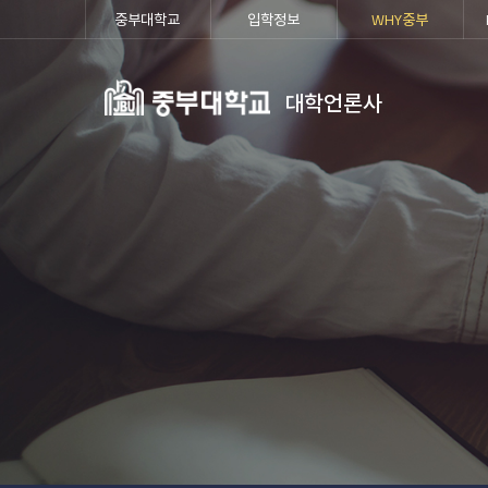
중부대학교
입학정보
WHY중부
대학언론사