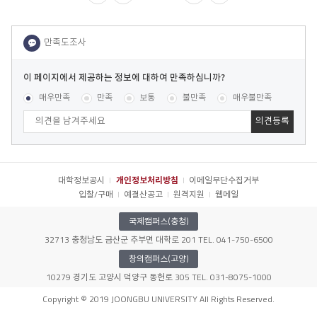
이
페
콘텐츠 만족도 조사
[평균
.12
점 /
40
명 참여]
매우만족
만족
보통
불만족
매우불만족
이
지
에
서
제
공
대학정보공시
개인정보처리방침
이메일무단수집거부
하
입찰/구매
예결산공고
원격지원
웹메일
는
정
국제캠퍼스(충청)
보
32713 충청남도 금산군 추부면 대학로 201 TEL. 041-750-6500
에
대
창의캠퍼스(고양)
하
10279 경기도 고양시 덕양구 동헌로 305 TEL. 031-8075-1000
여
041-750-6500
문의전화
만
Copyright © 2019 JOONGBU UNIVERSITY All Rights Reserved.
족