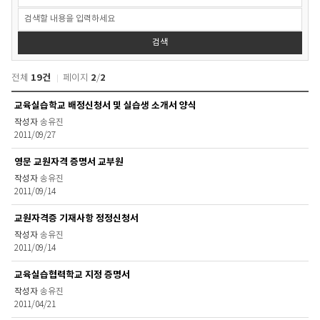
료
실
>
행
검색
정
양
19건
2
2
전체
페이지
/
식
다
자
교육실습학교 배정신청서 및 실습생 소개서 양식
운
료
로
송유진
실
드
2011/09/27
>
검
행
색
영문 교원자격 증명서 교부원
정
양
송유진
2011/09/14
식
다
교원자격증 기재사항 정정신청서
운
로
송유진
드
2011/09/14
목
교육실습협력학교 지정 증명서
록
송유진
2011/04/21