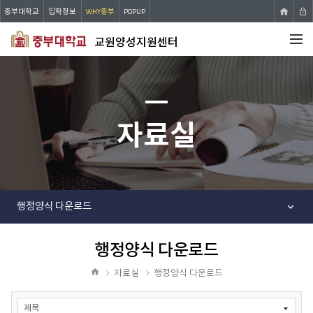
중부대학교
입학정보
WHY중부
POPUP
교원양성지원센터
전체메뉴
자료실
행정양식 다운로드
행정양식 다운로드
공
유
자료실
행정양식 다운로드
하
홈
기
자