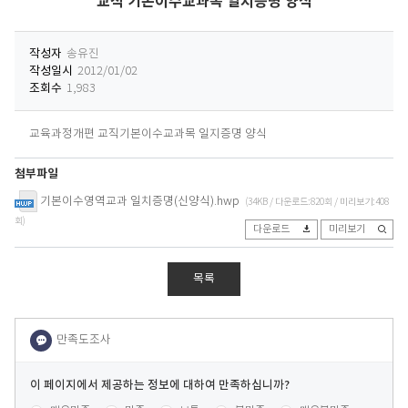
교직 기본이수교과목 일치증명 양식
작성자
송유진
작성일시
2012/01/02
조회수
1,983
교육과정개편 교직기본이수교과목 일지증명 양식
첨부파일
기본이수영역교과 일치증명(신양식).hwp
(34KB / 다운로드:820회 / 미리보기:408
회)
다운로드
미리보기
목록
이
페
콘텐츠 만족도 조사
[평균
.12
점 /
40
명 참여]