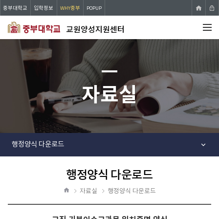
중부대학교
입학정보
WHY중부
POPUP
교원양성지원센터
전체메뉴
자료실
행정양식 다운로드
행정양식 다운로드
공
유
자료실
행정양식 다운로드
하
홈
기