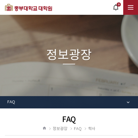
0
POPUP
OPEN
전
체
정보광장
메
뉴
FAQ
FAQ
공
유
정보광장
FAQ
학사
하
홈
기