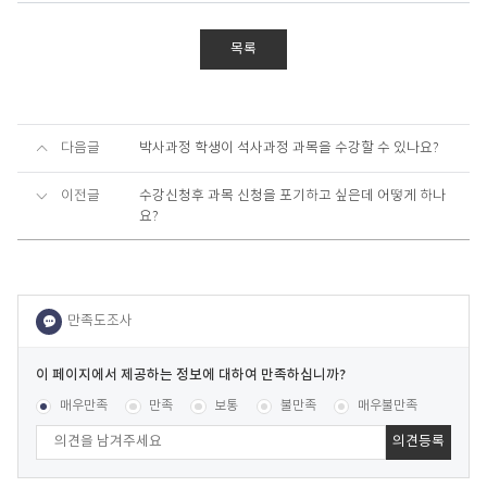
목록
다음글
박사과정 학생이 석사과정 과목을 수강할 수 있나요?
이전글
수강신청후 과목 신청을 포기하고 싶은데 어떻게 하나
요?
이
페
콘텐츠 만족도 조사
[평균
.00
점 /
14
명 참여]
매우만족
만족
보통
불만족
매우불만족
이
지
에
서