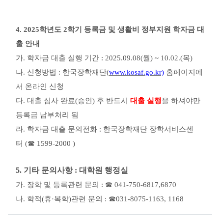
4. 2025
학년도 2
학기 등록금 및 생활비 정부지원 학자금 대
출 안내
가
.
학자금 대출 실행 기간
: 2025.09.08(월) ~ 10.02.(목)
나
.
신청방법
:
한국장학재단
(
www.kosaf.go.kr)
홈페이지에
서 온라인 신청
다
.
대출 심사 완료
(
승인
)
후 반드시
대출 실행
을 하셔야만
등록금 납부처리 됨
라
.
학자금 대출 문의전화
:
한국장학재단 장학서비스센
터
(
☎
1599-2000 )
5.
기타 문의사항
:
대학원 행정실
가
.
장학 및 등록관련 문의
:
☎
041-750-6817,6870
나
.
학적
(
휴
·
복학
)
관련 문의
:
☎
031-8075-1163, 1168