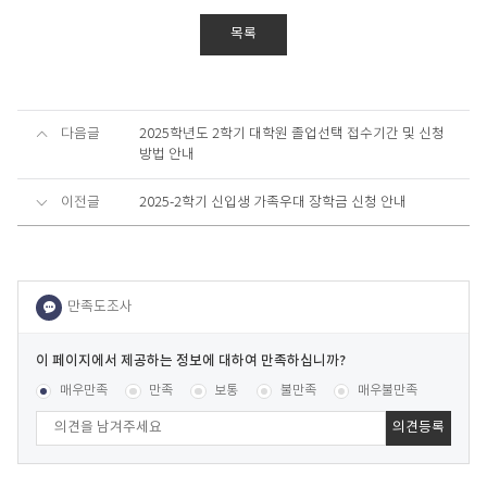
목록
다음글
2025학년도 2학기 대학원 졸업선택 접수기간 및 신청
방법 안내
이전글
2025-2학기 신입생 가족우대 장학금 신청 안내
이
페
콘텐츠 만족도 조사
[평균
.78
점 /
472
명 참여]
매우만족
만족
보통
불만족
매우불만족
이
지
에
서
제