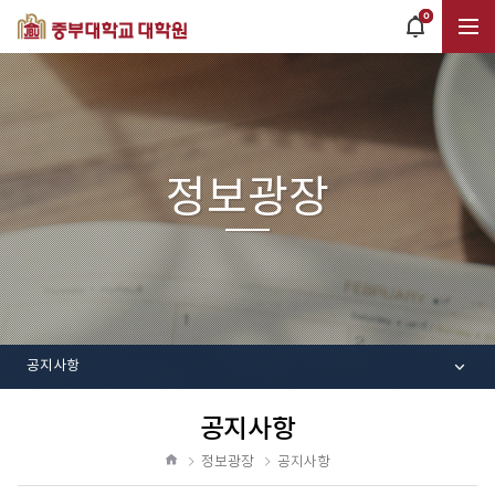
0
POPUP
OPEN
전
체
정보광장
메
뉴
공지사항
공지사항
공
유
정보광장
공지사항
하
홈
기