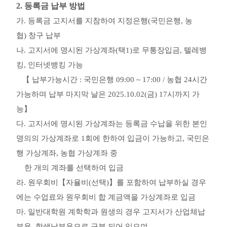
2.
등록금 납부 방법
가
.
등록금 고지서를 지참하여 지정은행
(
국민은행
,
농
협
)
창구 납부
나
.
고지서에 명시된 가상계좌
(
택
1)
로 무통장입금
,
텔레뱅
킹
,
인터넷뱅킹 가능
【
납부가능시간
:
국민은행
09:00 ~ 17:00 /
농협
24
시간
가능하며 납부 마지막 날은
2025.10.02(
금
) 17
시까지 가
능
】
다
.
고지서에 명시된 가상계좌는 등록금 수납을 위한 본인
명의의 가상계좌로
1
회에 한하여 입금이 가능하고
,
국민은
행 가상계좌
,
농협 가상계좌 중
한 개의 계좌를 선택하여 입금
라
.
원우회비
【
자율비
(
선택
)
】
를 포함하여 납부하실 경우
에는 수업료와 원우회비 합 계금액을 가상계좌로 입금
마
.
일반대학원 계학학과 원생의 경우 고지서가 산업체납
부용
,
학생납부용으로 구분 되어 있으며
,