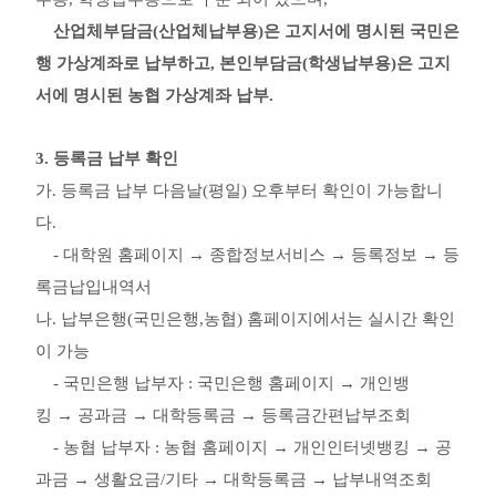
산업체부담금
(
산업체납부용
)
은 고지서에 명시된 국민은
행 가상계좌로 납부하고
,
본인부담금
(
학생납부용
)
은 고지
서에 명시된 농협 가상계좌 납부
.
3.
등록금 납부 확인
가
.
등록금 납부 다음날
(
평일
)
오후부터 확인이 가능합니
다
.
-
대학원 홈페이지
→
종합정보서비스
→
등록정보
→
등
록금납입내역서
나
.
납부은행
(
국민은행
,
농협
)
홈페이지에서는 실시간 확인
이 가능
-
국민은행 납부자
:
국민은행 홈페이지
→
개인뱅
킹
→
공과금
→
대학등록금
→
등록금간편납부조회
-
농협 납부자
:
농협 홈페이지
→
개인인터넷뱅킹
→
공
과금
→
생활요금
/
기타
→
대학등록금
→
납부내역조회