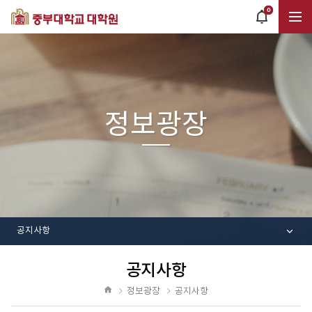
0
POPUP
OPEN
전
체
정보광장
메
뉴
공지사항
공지사항
공
유
정보광장
공지사항
하
홈
기