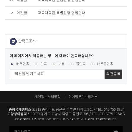
다음글
교육대학원 일반전형 면접안내
이전글
교육대학원 특별전형 면접안내
이
페
콘텐츠 만족도 조사
[평균
.78
점 /
472
명 참여]
매우만족
만족
보통
불만족
매우불만족
이
지
에
서
제
공
개인정보처리방침
이메일무단수집거부
하
는
충청국제캠퍼스
32713 충청남도 금산군 추부면 대학로 201
TEL. 041-750-6817
정
고양창의캠퍼스
10279 경기도 고양시 덕양구 동헌로 305
TEL. 031-8075-1164~8
보
COPYRIGHT © 2019 JOONGBU UNIVERSITY ALL RIGHTS RESERVED.
에
대
관련사이트