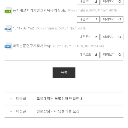
다운로드
미리보기
동계계절학기개설교과목강의실.xls
(0Byte / 다운로드:869회 / 미리보기:485회)
다운로드
미리보기
huhak02.hwp
(0Byte / 다운로드:551회 / 미리보기:457회)
다운로드
미리보기
학위논문연구계획서.hwp
(0Byte / 다운로드:1303회 / 미리보기:436회)
다운로드
미리보기
목록
다음글
교육대학원 특별전형 면접안내
이전글
전문상담교사 양성과정 모집