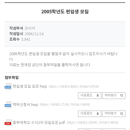
2005학년도 편입생 모집
작성부서
관리자
작성일시
2004/11/14
조회수
3,941
2005학년도 편입생 모집을 별첨과 같이 실시하오니 참조하시기 바랍니
다
자료는 현재창 상단의 첨부파일을 클릭하시면 됩니다
첨부파일
편입생 모집 요강.hwp
(0Byte / 다운로드:806회 / 미리보기:475회)
다운로드
미리보기
학위신청서.hwp
(0Byte / 다운로드:712회 / 미리보기:460회)
다운로드
미리보기
중부대학교 수시2차 모집요강.pdf
(0Byte / 다운로드:2018회 / 미리보기:465회)