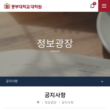
0
POPUP
OPEN
전
체
정보광장
메
뉴
공지사항
공지사항
공
유
정보광장
공지사항
하
홈
기